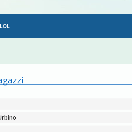
LOL
agazzi
 Urbino