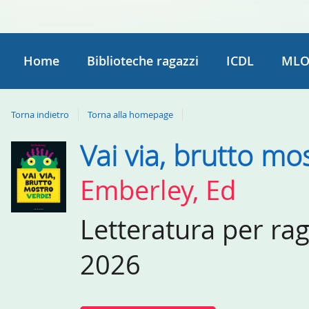
Home
Biblioteche ragazzi
ICDL
MLO
Torna indietro
Torna alla homepage
Vai via, brutto mo
Dettaglio
del
Emberley, Ed
documento
Letteratura per ra
2026