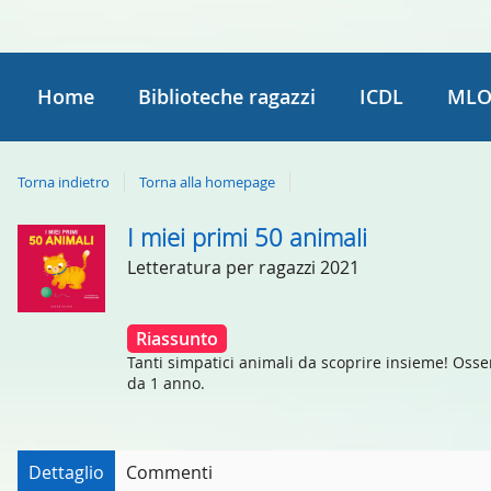
Home
Biblioteche ragazzi
ICDL
MLO
Torna indietro
Torna alla homepage
I miei primi 50 animali
Dettaglio
Letteratura per ragazzi
2021
del
documento
Riassunto
Tanti simpatici animali da scoprire insieme! Osserv
da 1 anno.
Dettaglio
Commenti