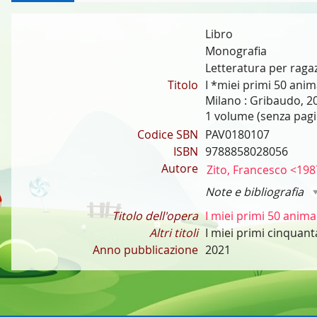
Libro
Monografia
Letteratura per ragaz
Titolo
I *miei primi 50 anima
Milano : Gribaudo, 2
1 volume (senza pagina
Codice SBN
PAV0180107
ISBN
9788858028056
Autore
Zito, Francesco <198
Note e bibliografia
Titolo dell'opera
I miei primi 50 animal
Altri titoli
I miei primi cinquant
Anno pubblicazione
2021