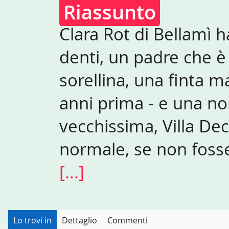
Riassunto
Clara Rot di Bellamì h
denti, un padre che è 
sorellina, una fint
anni prima - e una no
vecchissima, Villa Dec
normale, se non fosse
[...]
Lo trovi in
Dettaglio
Commenti