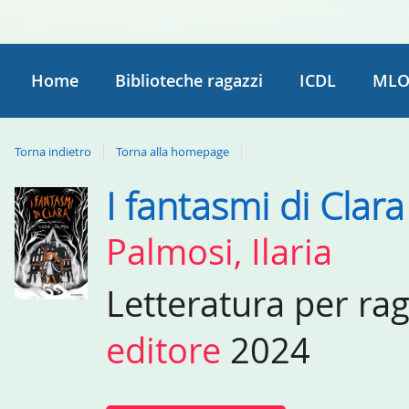
Home
Biblioteche ragazzi
ICDL
MLO
Torna indietro
Torna alla homepage
I fantasmi di Clara
Dettaglio
del
Palmosi, Ilaria
documento
Letteratura per ra
editore
2024