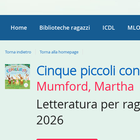
Home
Biblioteche ragazzi
ICDL
MLO
Torna indietro
Torna alla homepage
Cinque piccoli coni
Dettaglio
del
Mumford, Martha
documento
Letteratura per ra
2026