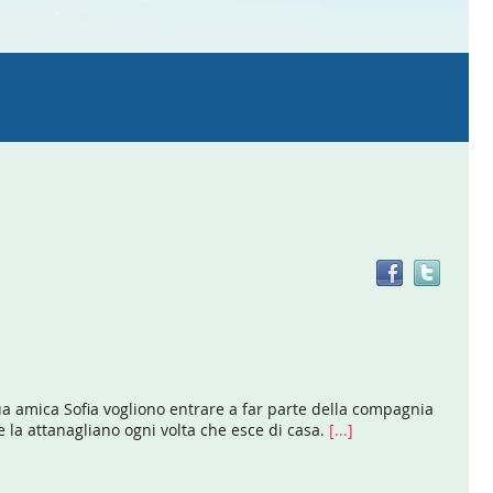
Trov
il
doc
in
altre
risor
a sua amica Sofia vogliono entrare a far parte della compagnia
re la attanagliano ogni volta che esce di casa.
[...]