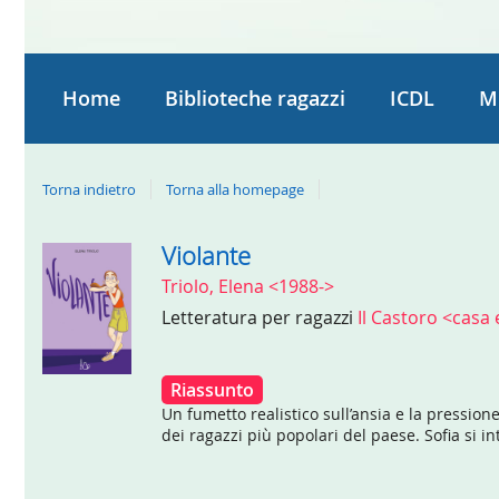
Home
Biblioteche ragazzi
ICDL
M
Torna indietro
Torna alla homepage
Violante
Dettaglio
Triolo, Elena <1988->
del
Letteratura per ragazzi
Il Castoro <casa 
documento
Riassunto
Un fumetto realistico sull’ansia e la pressione
dei ragazzi più popolari del paese. Sofia si in