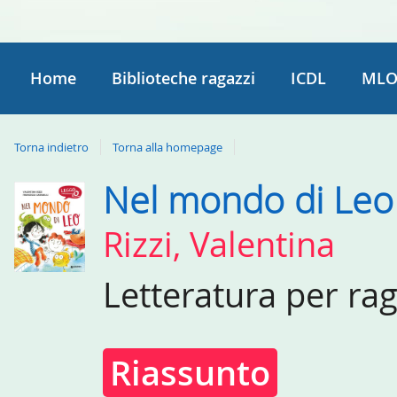
Home
Biblioteche ragazzi
ICDL
MLO
Torna indietro
Torna alla homepage
Nel mondo di Leo
Dettaglio
del
Rizzi, Valentina
documento
Letteratura per ra
Riassunto