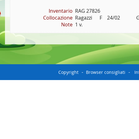
Inventario
RAG 27826
Collocazione
Ragazzi      F    24/02           
Note
1 v.
Copyright
Browser consigliati
In