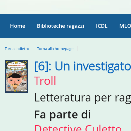
Home
Biblioteche ragazzi
ICDL
MLO
Torna indietro
Torna alla homepage
[6]: Un investigat
Dettaglio
del
Troll
documento
Letteratura per ra
Fa parte di
Detective Culetto
,