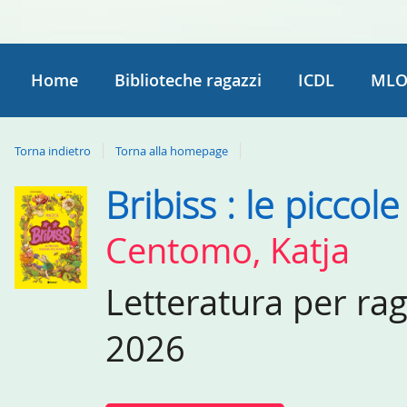
Home
Biblioteche ragazzi
ICDL
MLO
Torna indietro
Torna alla homepage
Bribiss : le piccol
Dettaglio
del
Centomo, Katja
documento
Letteratura per ra
2026