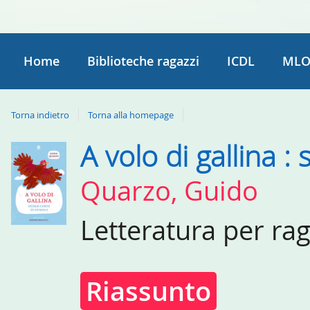
Home
Biblioteche ragazzi
ICDL
MLO
Torna indietro
Torna alla homepage
A volo di gallina : 
Dettaglio
del
Quarzo, Guido
documento
Letteratura per ra
Riassunto