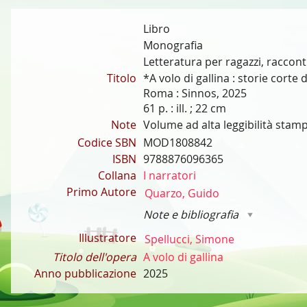
Libro
Monografia
Letteratura per ragazzi, raccont
Titolo
*A volo di gallina : storie corte
Roma : Sinnos, 2025
61 p. : ill. ; 22 cm
Note
Volume ad alta leggibilità stam
Codice SBN
MOD1808842
ISBN
9788876096365
Collana
I narratori
Primo Autore
Quarzo, Guido
Note e bibliografia
Illustratore
Spellucci, Simone
Titolo dell'opera
A volo di gallina
Anno pubblicazione
2025