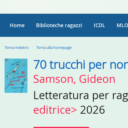
Home
Biblioteche ragazzi
ICDL
MLO
Torna indietro
Torna alla homepage
70 trucchi per non
Dettaglio
del
Samson, Gideon
documento
Letteratura per ra
editrice>
2026