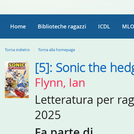
Home
Biblioteche ragazzi
ICDL
MLO
Torna indietro
Torna alla homepage
[5]: Sonic the hedg
Dettaglio
del
Flynn, Ian
documento
Letteratura per ra
2025
Fa parte di