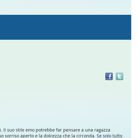
Trov
il
doc
in
altre
risor
i. Il suo stile emo potrebbe far pensare a una ragazza
o sorriso aperto e la dolcezza che la circonda. Se solo tutto