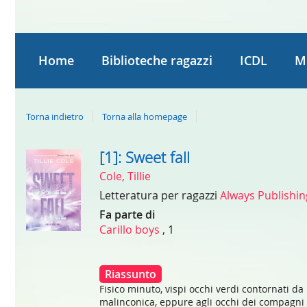
Home
Biblioteche ragazzi
ICDL
M
Torna indietro
Torna alla homepage
[1]: Sweet fall
Dettaglio
Cole, Tillie
del
Letteratura per ragazzi
Always Publishi
documento
Fa parte di
Carillo boys
, 1
Riassunto
Fisico minuto, vispi occhi verdi contornati d
malinconica, eppure agli occhi dei compagni di