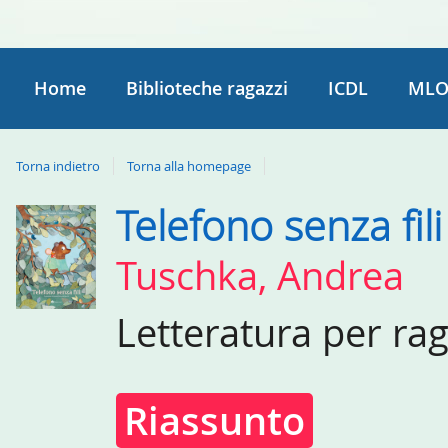
Home
Biblioteche ragazzi
ICDL
MLO
Torna indietro
Torna alla homepage
Telefono senza fili
Dettaglio
del
Tuschka, Andrea
documento
Letteratura per ra
Riassunto