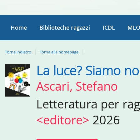
Home
Biblioteche ragazzi
ICDL
MLO
Torna indietro
Torna alla homepage
La luce? Siamo noi
Dettaglio
del
Ascari, Stefano
documento
Letteratura per ra
<editore>
2026