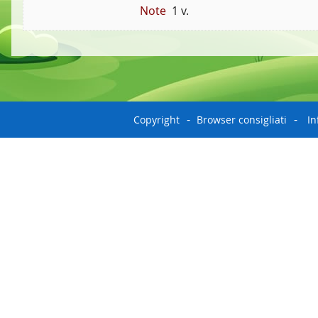
Note
1 v.
Copyright
Browser consigliati
In