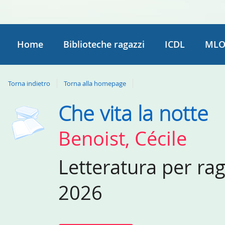
Home
Biblioteche ragazzi
ICDL
MLO
Torna indietro
Torna alla homepage
Che vita la notte
Dettaglio
del
Benoist, Cécile
documento
Letteratura per ra
2026