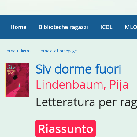
Home
Biblioteche ragazzi
ICDL
MLO
Torna indietro
Torna alla homepage
Siv dorme fuori
Dettaglio
del
Lindenbaum, Pija
documento
Letteratura per ra
Riassunto