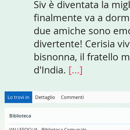
Siv è diventata la mig
finalmente va a dormir
due amiche sono emoz
divertente! Cerisia vi
bisnonna, il fratello 
d'India.
[...]
Lo trovi in
Dettaglio
Commenti
Biblioteca
VALLEFOGLIA - Biblioteca Comunale