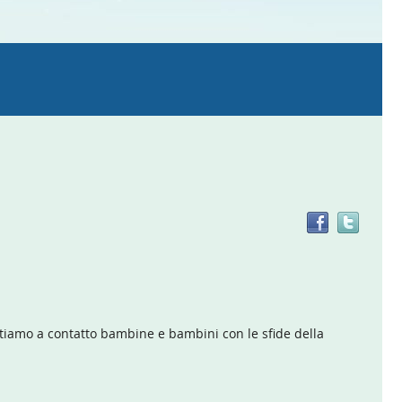
Trov
il
doc
in
altre
risor
ettiamo a contatto bambine e bambini con le sfide della