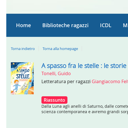
Home
Biblioteche ragazzi
ICDL
M
Torna indietro
Torna alla homepage
A spasso fra le stelle : le stor
Dettaglio
Tonelli, Guido
del
Letteratura per ragazzi
Giangiacomo Felt
documento
Riassunto
Dalla Luna agli anelli di Saturno, dalle come
scienza contemporanea e avremo grandi sorpres