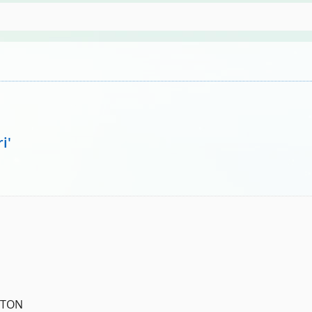
i'
  TON