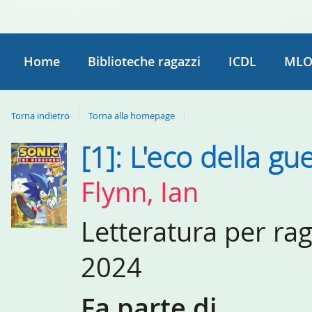
Home
Biblioteche ragazzi
ICDL
MLO
Torna indietro
Torna alla homepage
[1]: L'eco della gu
Dettaglio
del
Flynn, Ian
documento
Letteratura per ra
2024
Fa parte di