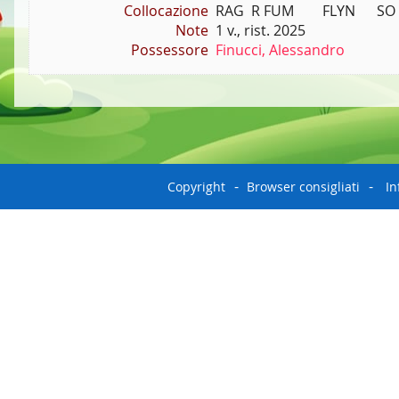
Collocazione
RAG  R FUM        FLYN      SO
Note
1 v., rist. 2025
Possessore
Finucci, Alessandro
Copyright
Browser consigliati
In