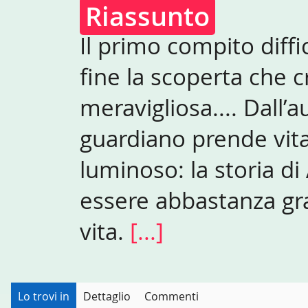
Riassunto
Il primo compito diffic
fine la scoperta che 
meravigliosa.... Dall’a
guardiano prende vita
luminoso: la storia d
essere abbastanza gra
vita.
[...]
Lo trovi in
Dettaglio
Commenti