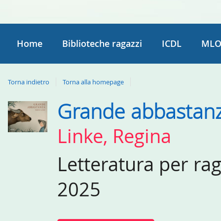
Home
Biblioteche ragazzi
ICDL
MLO
Torna indietro
Torna alla homepage
Grande abbastan
Dettaglio
del
Linke, Regina
documento
Letteratura per ra
2025