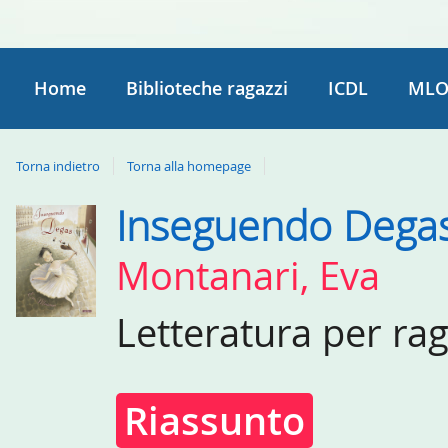
Home
Biblioteche ragazzi
ICDL
MLO
Torna indietro
Torna alla homepage
Inseguendo Dega
Dettaglio
del
Montanari, Eva
documento
Letteratura per ra
Riassunto