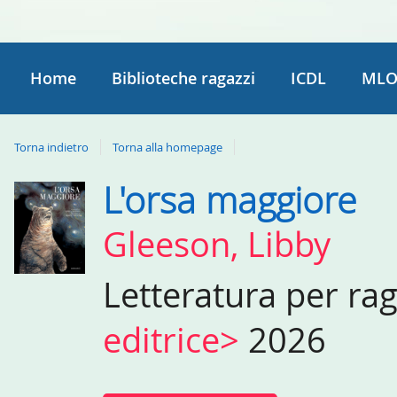
Home
Biblioteche ragazzi
ICDL
MLO
Torna indietro
Torna alla homepage
L'orsa maggiore
Dettaglio
del
Gleeson, Libby
documento
Letteratura per ra
editrice>
2026