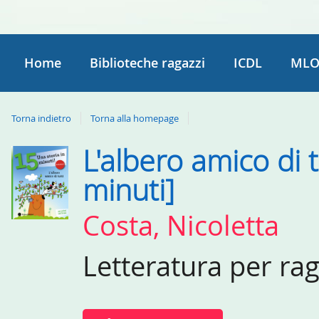
Home
Biblioteche ragazzi
ICDL
MLO
Torna indietro
Torna alla homepage
L'albero amico di t
Dettaglio
del
minuti]
documento
Costa, Nicoletta
Letteratura per ra