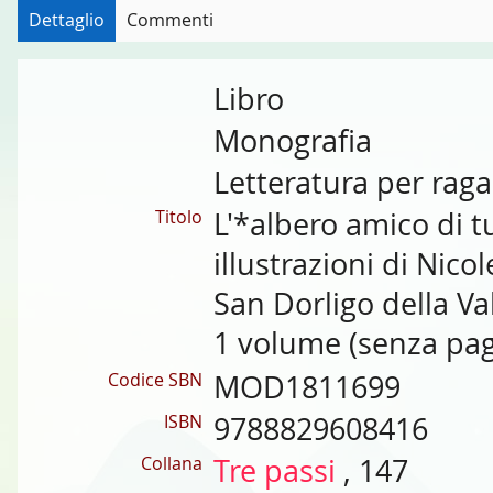
Dettaglio
Commenti
Libro
Monografia
Letteratura per raga
Titolo
L'*albero amico di tu
illustrazioni di Nico
San Dorligo della Va
1 volume (senza pagin
Codice SBN
MOD1811699
ISBN
9788829608416
Collana
Tre passi
, 147