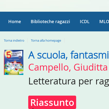
Home
Biblioteche ragazzi
ICDL
MLO
Torna indietro
Torna alla homepage
A scuola, fantasmi
Dettaglio
del
Campello, Giuditta
documento
Letteratura per ra
Riassunto