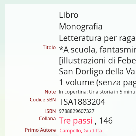
Libro
Monografia
Letteratura per raga
Titolo
*A scuola, fantasmin
[illustrazioni di Febe
San Dorligo della Va
1 volume (senza pagin
Note
In copertina: Una storia in 5 minu
Codice SBN
TSA1883204
ISBN
9788829607327
Collana
Tre passi
, 146
Primo Autore
Campello, Giuditta