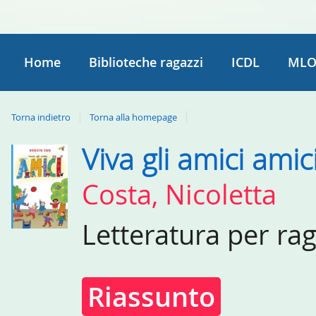
Home
Biblioteche ragazzi
ICDL
MLO
Torna indietro
Torna alla homepage
Viva gli amici amic
Dettaglio
del
Costa, Nicoletta
documento
Letteratura per ra
Riassunto