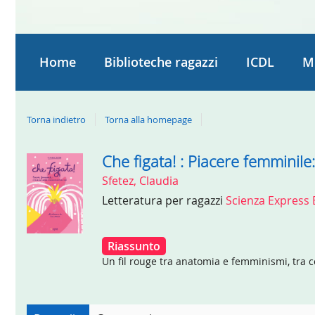
Home
Biblioteche ragazzi
ICDL
M
Torna indietro
Torna alla homepage
Che figata! : Piacere femminile:
Dettaglio
Sfetez, Claudia
del
Letteratura per ragazzi
Scienza Express 
documento
Riassunto
Un fil rouge tra anatomia e femminismi, tra cor