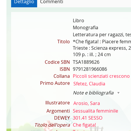
Dettaglio
Commenti
Libro
Monografia
Letteratura per ragazzi, te
Titolo
*Che figata! : Piacere femmi
Trieste : Scienza express, 
109 p. : ill. ; 24 cm
Codice SBN
TSA1889626
ISBN
9791281966086
Collana
Piccoli scienziati crescono
Primo Autore
Sfetez, Claudia
Note e bibliografia
Illustratore
Arosio, Sara
Argomenti
Sessualita femminile
DEWEY
301.41 SESSO
Titolo dell'opera
Che figata!