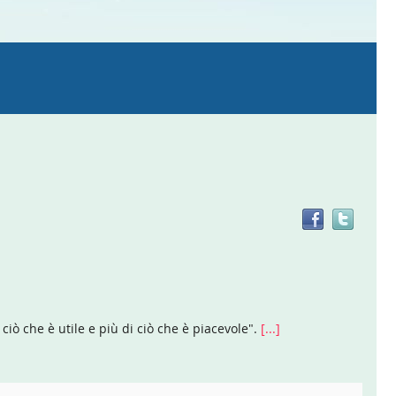
Trov
il
doc
in
altre
risor
ciò che è utile e più di ciò che è piacevole".
[...]