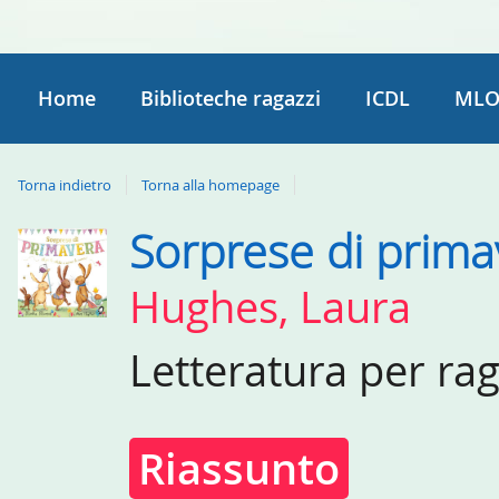
Home
Biblioteche ragazzi
ICDL
MLO
Torna indietro
Torna alla homepage
Sorprese di prima
Dettaglio
del
Hughes, Laura
documento
Letteratura per ra
Riassunto