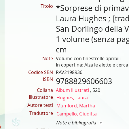
Titolo
*Sorprese di primave
Laura Hughes ; [tra
San Dorlingo della 
1 volume (senza pagin
cm
Note
Volume con finestrelle apribili
In copertina: Alza le alette e cerca
Codice SBN
RAV2198936
ISBN
9788829606603
Collana
Album illustrati
, 520
Illustratore
Hughes, Laura
Autore testi
Mumford, Martha
Traduttore
Campello, Giuditta
Note e bibliografia