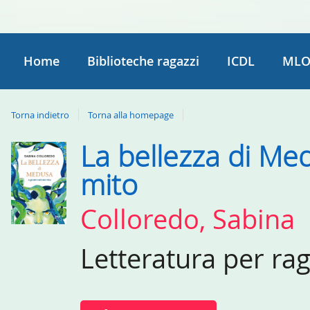
Home
Biblioteche ragazzi
ICDL
MLO
Torna indietro
Torna alla homepage
La bellezza di Medu
Dettaglio
del
mito
documento
Colloredo, Sabina
Letteratura per ra