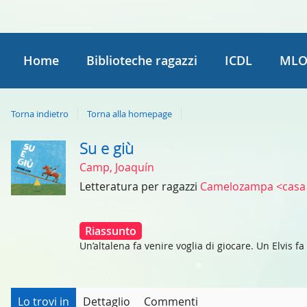
Home
Biblioteche ragazzi
ICDL
MLO
Torna indietro
Torna alla homepage
Su e giù
Dettaglio
Camp, Joaquín
del
Letteratura per ragazzi
Camelozampa <casa 
documento
Riassunto
Un’altalena fa venire voglia di giocare. Un Elvis fa
Lo trovi in
Dettaglio
Commenti