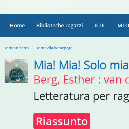
Home
Biblioteche ragazzi
ICDL
MLO
Torna indietro
Torna alla homepage
Mia! Mia! Solo mia
Dettaglio
del
Berg, Esther : van 
documento
Letteratura per ra
Riassunto