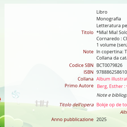
Libro
Monografia
Letteratura pe
Titolo
*Mia! Mia! Sol
Cornaredo : Cl
1 volume (senza
Note
In copertina: 
Collana da cat
Codice SBN
BCT0079826
ISBN
978886258610
Collana
Album illustrat
Primo Autore
Berg, Esther :
Note e bibliog
Titolo dell'opera
Bokje op de t
Altr
Anno pubblicazione
2025