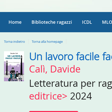
Home
Biblioteche ragazzi
ICDL
MLO
Torna indietro
Torna alla homepage
Un lavoro facile fa
Dettaglio
del
Calì, Davide
documento
Letteratura per ra
editrice>
2024