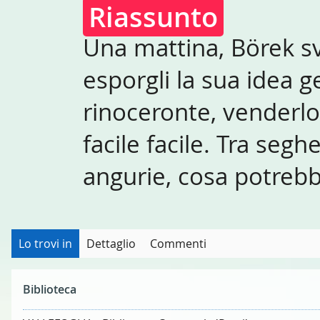
Riassunto
Una mattina, Börek sv
esporgli la sua idea g
rinoceronte, venderlo 
facile facile. Tra segh
angurie, cosa potreb
Lo trovi in
Dettaglio
Commenti
Biblioteca