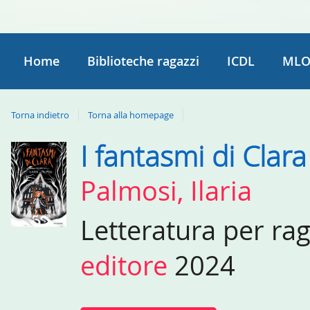
Home
Biblioteche ragazzi
ICDL
MLO
Torna indietro
Torna alla homepage
I fantasmi di Clara
Dettaglio
del
Palmosi, Ilaria
documento
Letteratura per ra
editore
2024