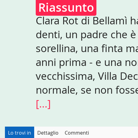
Riassunto
Clara Rot di Bellamì h
denti, un padre che è 
sorellina, una fint
anni prima - e una no
vecchissima, Villa Dec
normale, se non fosse
[...]
Lo trovi in
Dettaglio
Commenti