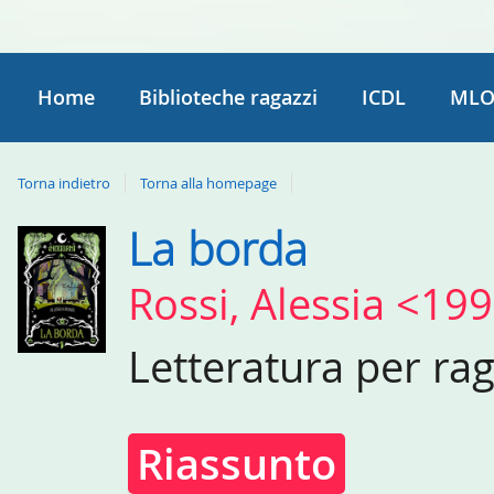
Home
Biblioteche ragazzi
ICDL
MLO
Torna indietro
Torna alla homepage
La borda
Dettaglio
del
Rossi, Alessia <19
documento
Letteratura per ra
Riassunto