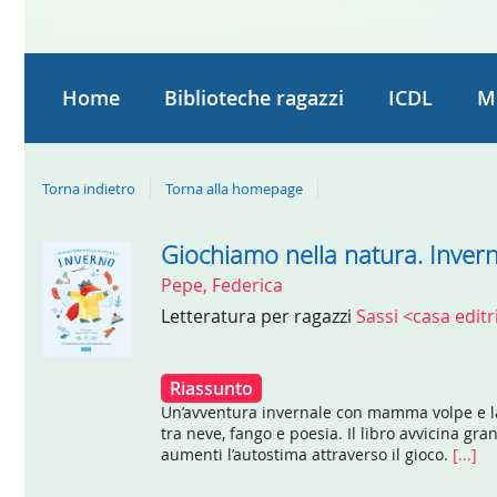
Home
Biblioteche ragazzi
ICDL
M
Torna indietro
Torna alla homepage
Giochiamo nella natura. Inver
Dettaglio
Pepe, Federica
del
Letteratura per ragazzi
Sassi <casa edit
documento
Riassunto
Un’avventura invernale con mamma volpe e la 
tra neve, fango e poesia. Il libro avvicina gra
aumenti l’autostima attraverso il gioco.
[...]