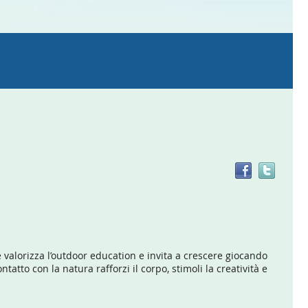
Trov
il
doc
in
altre
risor
valorizza l’outdoor education e invita a crescere giocando
tatto con la natura rafforzi il corpo, stimoli la creatività e