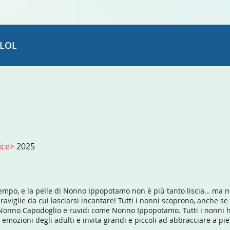
LOL
rice>
2025
po, e la pelle di Nonno Ippopotamo non è più tanto liscia… ma non
viglie da cui lasciarsi incantare! Tutti i nonni scoprono, anche 
 Nonno Capodoglio e ruvidi come Nonno Ippopotamo. Tutti i nonni 
 emozioni degli adulti e invita grandi e piccoli ad abbracciare a pien