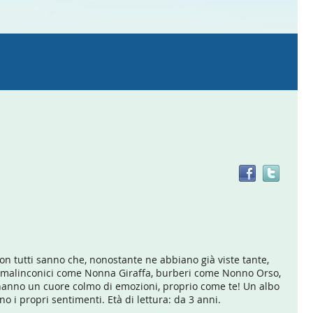
Trov
il
doc
in
altre
risor
 tutti sanno che, nonostante ne abbiano già viste tante,
se malinconici come Nonna Giraffa, burberi come Nonno Orso,
hanno un cuore colmo di emozioni, proprio come te! Un albo
o i propri sentimenti. Età di lettura: da 3 anni.