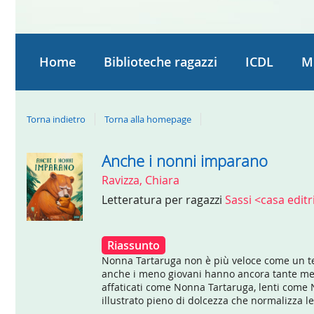
Home
Biblioteche ragazzi
ICDL
M
Torna indietro
Torna alla homepage
Anche i nonni imparano
Dettaglio
Ravizza, Chiara
del
Letteratura per ragazzi
Sassi <casa edit
documento
Riassunto
Nonna Tartaruga non è più veloce come un tem
anche i meno giovani hanno ancora tante mera
affaticati come Nonna Tartaruga, lenti come
illustrato pieno di dolcezza che normalizza le