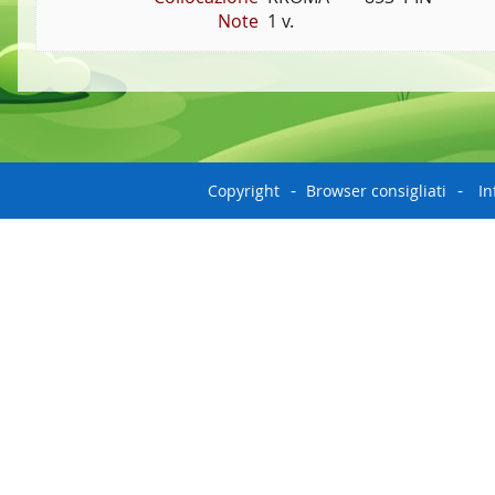
Note
1 v.
Copyright
Browser consigliati
In