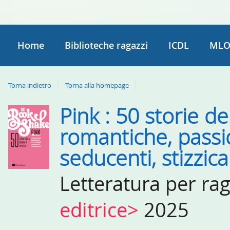
Home
Biblioteche ragazzi
ICDL
MLO
Torna indietro
Torna alla homepage
Pink : 50 storie del
Dettaglio
del
romantiche, passiona
documento
seducenti, stizzica
Letteratura per ra
editrice>
2025