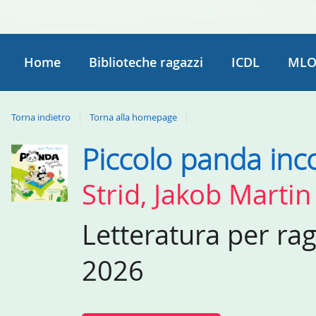
Home
Biblioteche ragazzi
ICDL
MLO
Torna indietro
Torna alla homepage
Piccolo panda inco
Dettaglio
del
Strid, Jakob Martin
documento
Letteratura per ra
2026