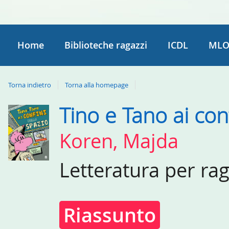
Home
Biblioteche ragazzi
ICDL
MLO
Torna indietro
Torna alla homepage
Tino e Tano ai con
Dettaglio
del
Koren, Majda
documento
Letteratura per ra
Riassunto