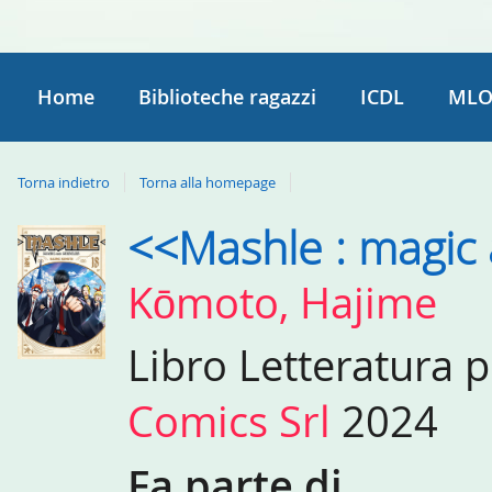
Home
Biblioteche ragazzi
ICDL
MLO
Torna indietro
Torna alla homepage
<<Mashle : magic
Dettaglio
del
Kōmoto, Hajime
documento
Libro
Letteratura 
Comics Srl
2024
Fa parte di