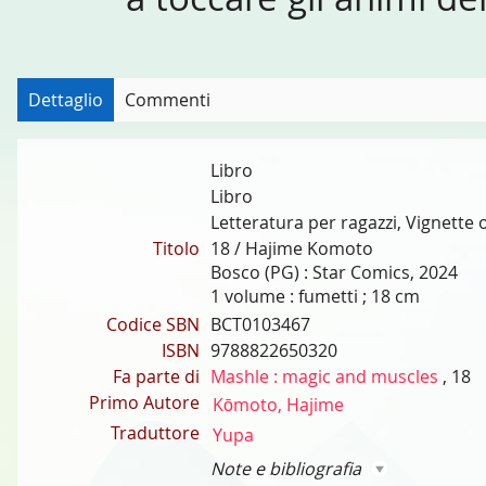
Dettaglio
Commenti
Libro
Libro
Letteratura per ragazzi, Vignette 
Titolo
18 / Hajime Komoto
Bosco (PG) : Star Comics, 2024
1 volume : fumetti ; 18 cm
Codice SBN
BCT0103467
ISBN
9788822650320
Fa parte di
Mashle : magic and muscles
, 18
Primo Autore
Kōmoto, Hajime
Traduttore
Yupa
Note e bibliografia