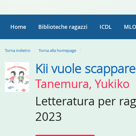
Home
Biblioteche ragazzi
ICDL
MLO
Torna indietro
Torna alla homepage
Kii vuole scappare
Dettaglio
del
Tanemura, Yukiko
documento
Letteratura per ra
2023