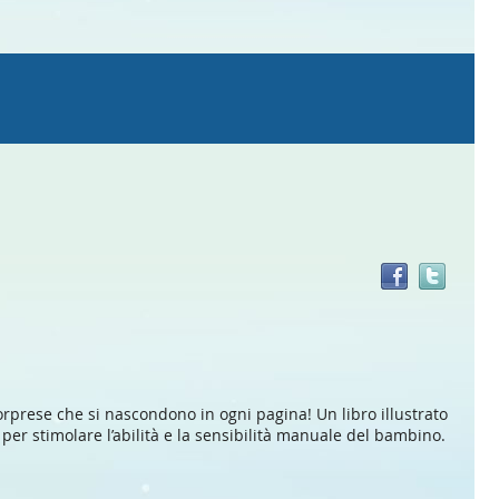
Trov
il
doc
in
altre
risor
 sorprese che si nascondono in ogni pagina! Un libro illustrato
 per stimolare l’abilità e la sensibilità manuale del bambino.