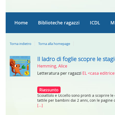
Home
Biblioteche ragazzi
ICDL
M
Torna indietro
Torna alla homepage
Il ladro di foglie scopre le stag
Dettaglio
Hemming, Alice
del
Letteratura per ragazzi
EL <casa editric
documento
Riassunto
Scoiattolo e Uccello sono pronti a scoprire le 
tattile per bambini dai 2 anni, con le pagine 
[...]