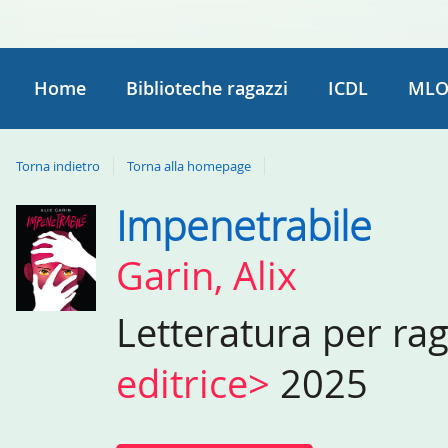
Home
Biblioteche ragazzi
ICDL
MLO
Torna indietro
Torna alla homepage
Impenetrabile
Dettaglio
del
Garin, Alix
documento
Letteratura per ra
editrice>
2025