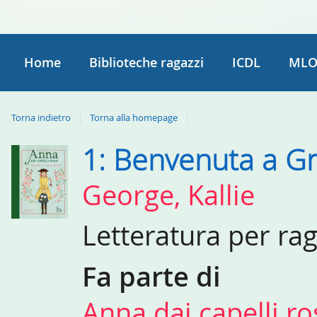
Home
Biblioteche ragazzi
ICDL
MLO
Torna indietro
Torna alla homepage
1: Benvenuta a G
Dettaglio
del
George, Kallie
documento
Letteratura per ra
Fa parte di
Anna dai capelli r