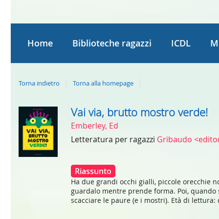
Home
Biblioteche ragazzi
ICDL
M
Torna indietro
Torna alla homepage
Vai via, brutto mostro verde!
Dettaglio
Emberley, Ed
del
Letteratura per ragazzi
Gribaudo <edit
documento
Riassunto
Ha due grandi occhi gialli, piccole orecchie n
guardalo mentre prende forma. Poi, quando sei
scacciare le paure (e i mostri). Età di lettura: