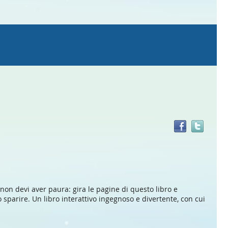
Trov
il
doc
in
altre
risor
non devi aver paura: gira le pagine di questo libro e
sparire. Un libro interattivo ingegnoso e divertente, con cui