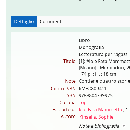
Dettaglio
Commenti
Libro
Monografia
Letteratura per ragazzi
Titolo
[1]: *Io e Fata Mammetta
[Milano] : Mondadori, 
174 p. : ill. ; 18 cm
Note
Contiene quattro storie:
Codice SBN
RMB0809411
ISBN
9788804739975
Collana
Top
Fa parte di
Io e Fata Mammetta
, 1
Autore
Kinsella, Sophie
Note e bibliografia