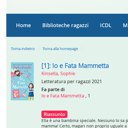
Home
Biblioteche ragazzi
ICDL
M
Torna indietro
Torna alla homepage
[1]: Io e Fata Mammetta
Dettaglio
Kinsella, Sophie
del
Letteratura per ragazzi
2021
documento
Fa parte di
Io e Fata Mammetta
, 1
Riassunto
Ella è una bambina speciale. Nessuno lo sa p
mamma! Certo, magari non proprio uguale a le