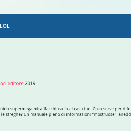
LOL
ori editore
2019
 guida supermegaextrafifacchiosa fa al caso tuo. Cosa serve per d
e streghe? Un manuale pieno di informazioni "mostruose", aneddoti, c