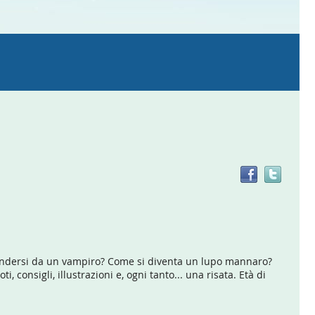
Trov
il
doc
in
altre
risor
ifendersi da un vampiro? Come si diventa un lupo mannaro?
onsigli, illustrazioni e, ogni tanto... una risata. Età di