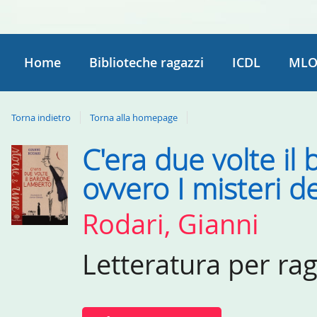
Home
Biblioteche ragazzi
ICDL
MLO
Torna indietro
Torna alla homepage
C'era due volte il
Dettaglio
del
ovvero I misteri de
documento
Rodari, Gianni
Letteratura per ra