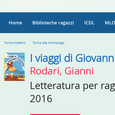
Home
Biblioteche ragazzi
ICDL
MLO
Torna indietro
Torna alla homepage
I viaggi di Giovan
Dettaglio
del
Rodari, Gianni
documento
Letteratura per ra
2016