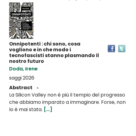
Dettaglio
del
documento
Onnipotenti : chi sono, cosa
Tro
vogliono e in che modo i
il
tecnofascisti stanno plasmando il
doc
nostro futuro
in
Doda, Irene
altr
saggi
2026
riso
Abstract
La Silicon Valley non è più il tempio del progresso
che abbiamo imparato a immaginare. Forse, non
lo è mai stata.
[...]