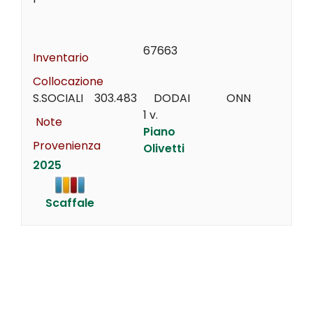
67663
Inventario
Collocazione
S.SOCIALI    303.483      DODAI             ONN
1 v.
Note
Piano
Provenienza
Olivetti
2025
Scaffale