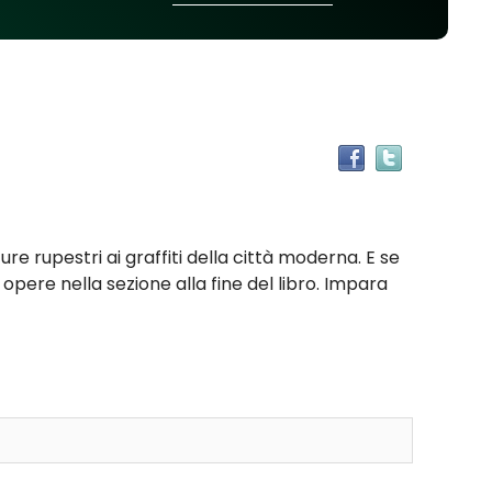
Trova
il
documen
in
altre
ure rupestri ai graffiti della città moderna. E se
risorse
 opere nella sezione alla fine del libro. Impara