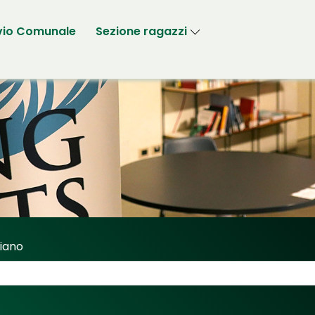
vio Comunale
Sezione ragazzi
riano
Sassi Fabriano"