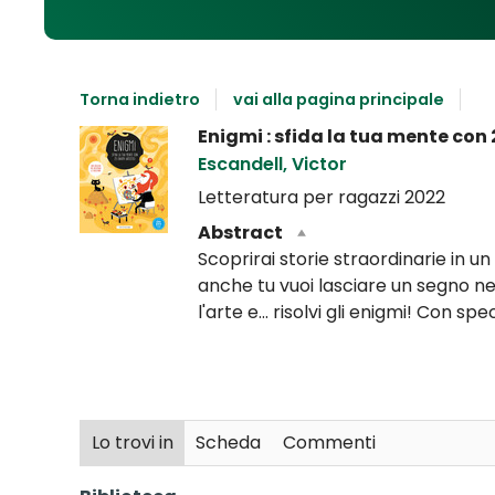
Torna indietro
vai alla pagina principale
Dettaglio
Enigmi : sfida la tua mente con 
del
Escandell, Victor
documento
Letteratura per ragazzi
2022
Abstract
Scoprirai storie straordinarie in un
anche tu vuoi lasciare un segno nell
l'arte e... risolvi gli enigmi! Con spe
Lo trovi in
Scheda
Commenti